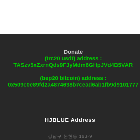
Donate
(trc20 usdt) address :
TASzv5xZxrnQds9FJyMdm6GHpJVd4B5VAR
(bep20 bitcoin) address :
0x509c0e89fd2a4874638b7cead6ab1fb9d9101777
HJBLUE Address
강남구 논현동 193-9