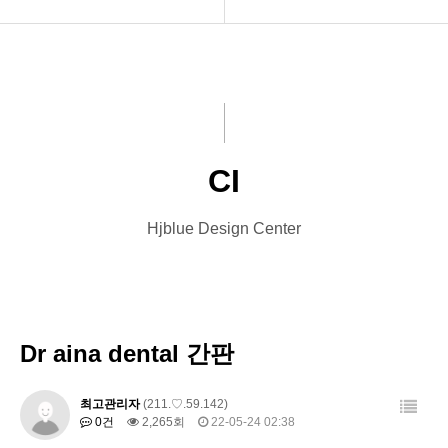
INTRO
BI
HOMEPAGE
CI
VIDEO
CI
LOGO
Hjblue Design Center
PRINT
Font Designs
BLOG
Dr aina dental 간판
ORDER
최고관리자
(211.♡.59.142)
0건
2,265회
22-05-24 02:38