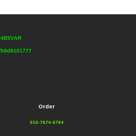
Vd4B5VAR
1fb9d9101777
Order
010-7674-6764