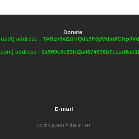
Donate
0 usdt) address : TASzv5xZxrnQds9FJyMdm6GHpJ
itcoin) address : 0x509c0e89fd2a4874638b7cead6ab
E-mail
vovnixguess@daum.net