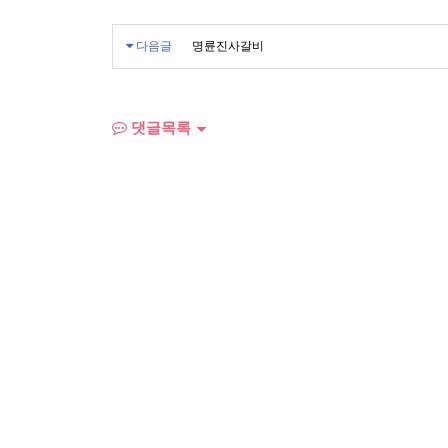
다음글
명륜진사갈비
댓글목록