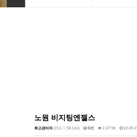
INTRO
Basic
HOMEPAGE
Premium
VIDEO
VIP
LOGO
Photo
PRINT
Font Designs
BLOG
ORDER
노원 비지팅엔젤스
최고관리자
(211.♡.59.142)
0건
2,377회
22-05-2