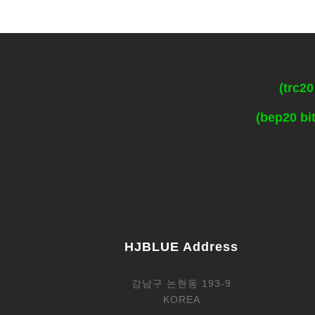
(trc2
(bep20 b
HJBLUE Address
강남구 논현동 193-9
KOREA