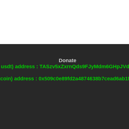
Donate
0 usdt) address : TASzv5xZxrnQds9FJyMdm6GHpJ
itcoin) address : 0x509c0e89fd2a4874638b7cead6ab