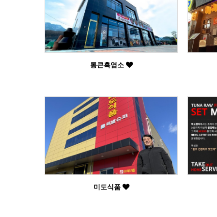
통큰흑염소
미도식품