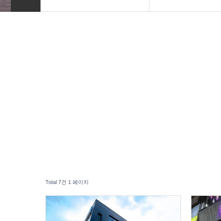
INTRO
기업홈페이지
HOMEPAGE
외식업홈페이지
VIDEO
병원홈페이지
LOGO
엔터테인먼트
PRINT
블로그디자인
Font Designs
종교홈페이지
BLOG
ORDER
Total 7건
1 페이지