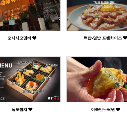
오사사오뎅바
핵밥-덮밥 프랜차이즈
독도참치
이북만두락원