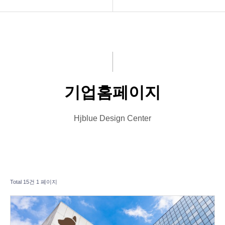
INTRO
기업홈페이지
HOMEPAGE
외식업홈페이지
VIDEO
병원홈페이지
기업홈페이지
LOGO
엔터테인먼트
PRINT
블로그디자인
Hjblue Design Center
Font Designs
종교홈페이지
BLOG
Total 15건
1 페이지
ORDER