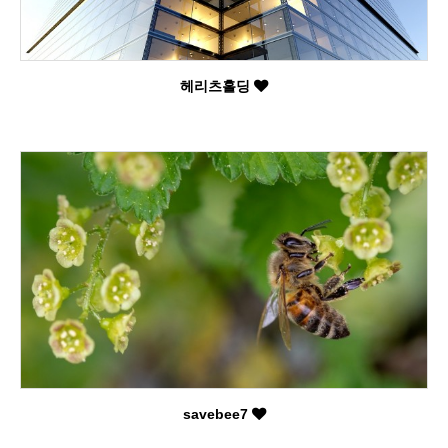
헤리츠홀딩
savebee7