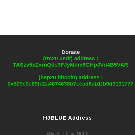
Donate
(trc20 usdt) address :
TASzv5xZxrnQds9FJyMdm6GHpJVd4B5VAR
(bep20 bitcoin) address :
0x509c0e89fd2a4874638b7cead6ab1fb9d9101777
HJBLUE Address
강남구 논현동 193-9